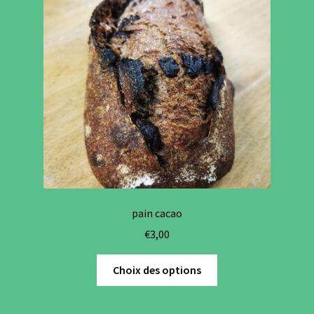
variations.
Les
options
peuvent
être
choisies
sur
la
page
du
produit
pain cacao
€
3,00
Ce
Choix des options
produit
a