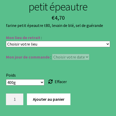
petit épeautre
€
4,70
farine petit épeautre t80, levain de blé, sel de guérande
Mon lieu de retrait
:
Mon jour de commande
:
Poids
Effacer
quantité
Ajouter au panier
de
petit
épeautre